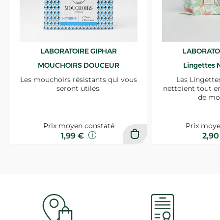
LABORATOIRE GIPHAR
LABORATO
MOUCHOIRS DOUCEUR
Lingettes 
Les mouchoirs résistants qui vous
Les Lingette
seront utiles.
nettoient tout e
de mo
Prix moyen constaté
Prix moye
1,99 €
2,9