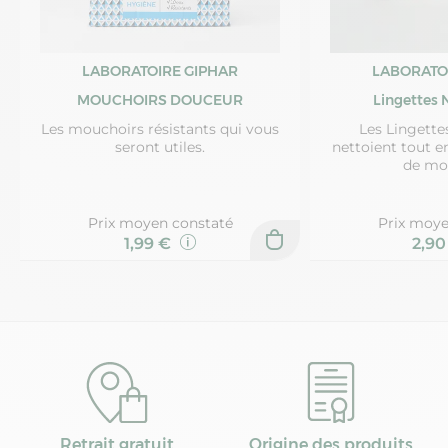
LABORATOIRE GIPHAR
LABORATO
MOUCHOIRS DOUCEUR
Lingettes 
Les mouchoirs résistants qui vous
Les Lingette
seront utiles.
nettoient tout e
de mo
Prix moyen constaté
Prix moye
1,99 €
2,9
Retrait gratuit
Origine des produits