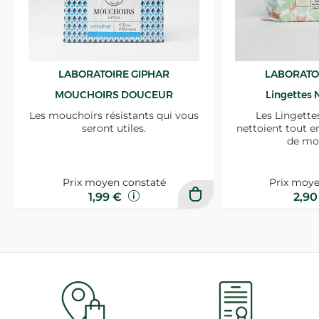
LABORATOIRE GIPHAR
LABORATO
MOUCHOIRS DOUCEUR
Lingettes 
Les mouchoirs résistants qui vous
Les Lingette
seront utiles.
nettoient tout e
de mo
Prix moyen constaté
Prix moye
1,99 €
2,9