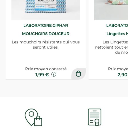
LABORATOIRE GIPHAR
LABORATO
MOUCHOIRS DOUCEUR
Lingettes 
Les mouchoirs résistants qui vous
Les Lingette
seront utiles.
nettoient tout e
de mo
Prix moyen constaté
Prix moye
1,99 €
2,9