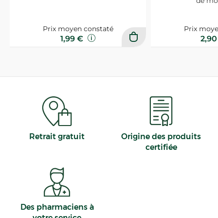
de mo
Prix moyen constaté
Prix moye
1,99 €
2,9
Retrait gratuit
Origine des produits
certifiée
Des pharmaciens à
votre service