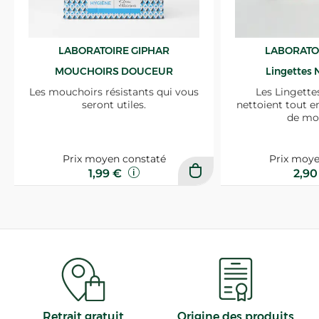
LABORATOIRE GIPHAR
LABORATO
MOUCHOIRS DOUCEUR
Lingettes 
Les mouchoirs résistants qui vous
Les Lingette
seront utiles.
nettoient tout e
de mo
Prix moyen constaté
Prix moye
1,99 €
2,9
Retrait gratuit
Origine des produits