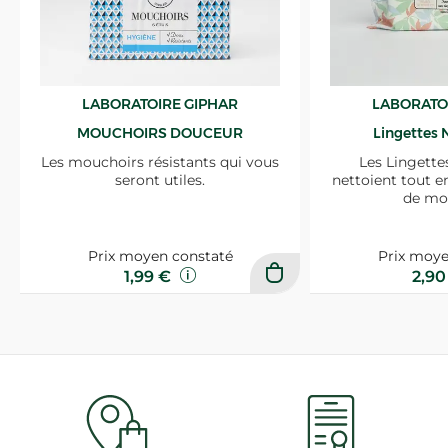
LABORATOIRE GIPHAR
LABORATO
MOUCHOIRS DOUCEUR
Lingettes 
Les mouchoirs résistants qui vous
Les Lingette
seront utiles.
nettoient tout e
de mo
Prix moyen constaté
Prix moye
1,99 €
2,9