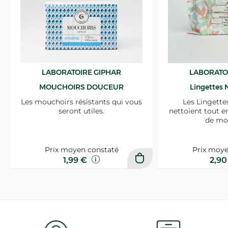
LABORATOIRE GIPHAR
LABORATO
MOUCHOIRS DOUCEUR
Lingettes 
Les mouchoirs résistants qui vous
Les Lingette
seront utiles.
nettoient tout e
de mo
Prix moyen constaté
Prix moye
1,99 €
2,9