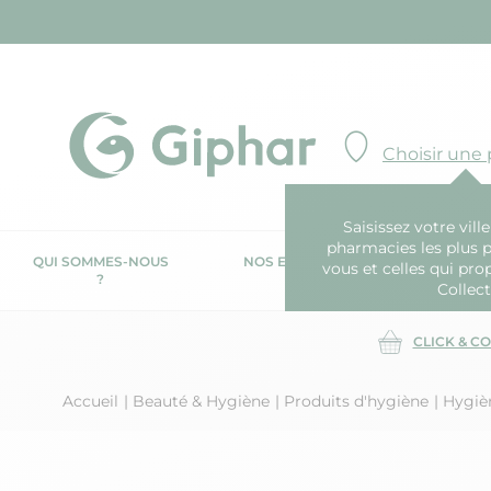
Choisir une
Saisissez votre ville
pharmacies les plus 
QUI SOMMES-NOUS
NOS ENGAGEMENTS
N
vous et celles qui pro
?
RSE
Collect
CLICK & C
Accueil
Beauté & Hygiène
Produits d'hygiène
Hygiè