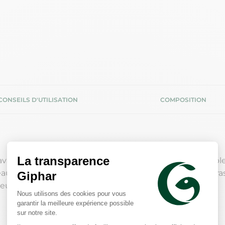
CONSEILS D'UTILISATION
COMPOSITION
vaillès est un soin nettoyant destiné aux peaux sensibles
u des agressions extérieures grâce à ses agents surgras e
deur et retrouve sa souplesse et sa douceur.