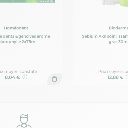
Homéodent
Bioderm
ce dents & gencives arôme
Sébium Akn soin lissant p
lorophylle 2x75ml
gras 30m
ix moyen constaté
Prix moyen co
8,04 €
12,88 €