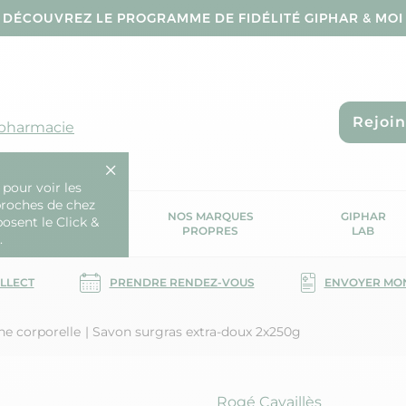
DÉCOUVREZ LE PROGRAMME DE FIDÉLITÉ GIPHAR & MOI
Rejoi
 pharmacie
 pour voir les
proches de chez
OS SERVICES
NOS MARQUES
GIPHAR
posent le Click &
SANTÉ
PROPRES
LAB
.
OLLECT
PRENDRE RENDEZ-VOUS
ENVOYER MO
ne corporelle
Savon surgras extra-doux 2x250g
Marque
Rogé Cavaillès