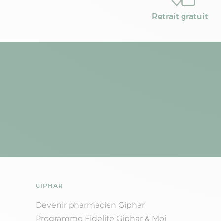
Retrait gratuit
GIPHAR
Devenir pharmacien Giphar
Programme Fidelite Giphar & Moi