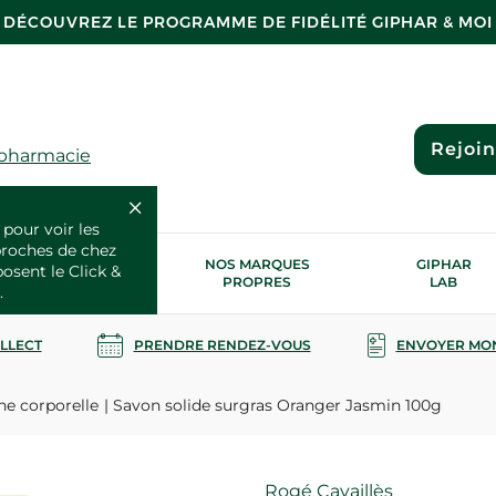
DÉCOUVREZ LE PROGRAMME DE FIDÉLITÉ GIPHAR & MOI
Rejoi
 pharmacie
 pour voir les
proches de chez
OS SERVICES
NOS MARQUES
GIPHAR
posent le Click &
SANTÉ
PROPRES
LAB
.
OLLECT
PRENDRE RENDEZ-VOUS
ENVOYER MO
ne corporelle
Savon solide surgras Oranger Jasmin 100g
Marque
Rogé Cavaillès