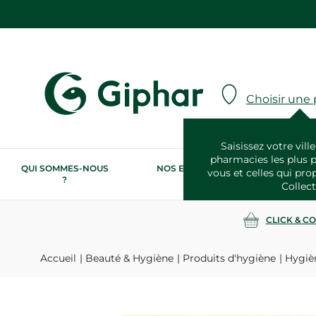
Choisir une
Saisissez votre ville
pharmacies les plus 
QUI SOMMES-NOUS
NOS ENGAGEMENTS
N
vous et celles qui pro
?
RSE
Collect
CLICK & C
Accueil
Beauté & Hygiène
Produits d'hygiène
Hygiè