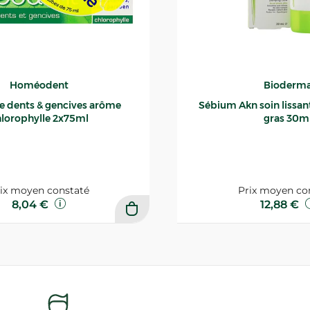
Homéodent
Bioderm
ce dents & gencives arôme
Sébium Akn soin lissant p
lorophylle 2x75ml
gras 30m
ix moyen constaté
Prix moyen co
8,04 €
12,88 €