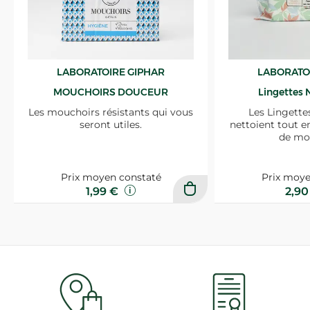
LABORATOIRE GIPHAR
LABORATO
MOUCHOIRS DOUCEUR
Lingettes 
Les mouchoirs résistants qui vous
Les Lingette
seront utiles.
nettoient tout e
de mo
Prix moyen constaté
Prix moye
1,99 €
2,9