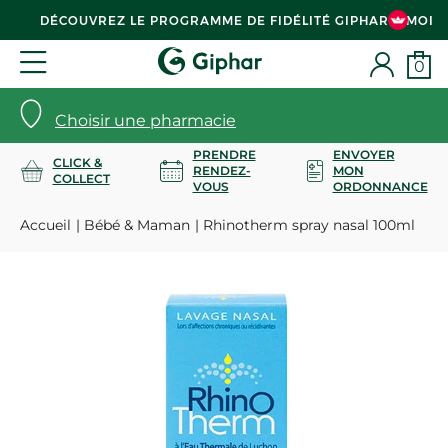
DÉCOUVREZ LE PROGRAMME DE FIDÉLITÉ GIPHAR & MOI
0
Choisir une pharmacie
PRENDRE
ENVOYER
CLICK &
RENDEZ-
MON
COLLECT
VOUS
ORDONNANCE
Accueil
Bébé & Maman
Rhinotherm spray nasal 100ml