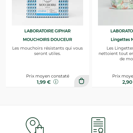
LABORATOIRE GIPHAR
LABORATO
MOUCHOIRS DOUCEUR
Lingettes 
Les mouchoirs résistants qui vous
Les Lingette
seront utiles.
nettoient tout e
de mo
Prix moyen constaté
Prix moye
1,99 €
2,9