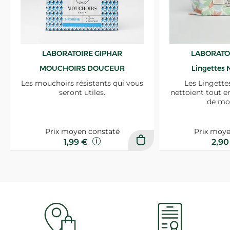
LABORATOIRE GIPHAR
LABORATO
MOUCHOIRS DOUCEUR
Lingettes 
Les mouchoirs résistants qui vous
Les Lingette
seront utiles.
nettoient tout e
de mo
Prix moyen constaté
Prix moye
1,99 €
2,9