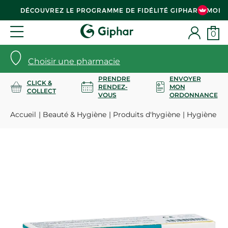
DÉCOUVREZ LE PROGRAMME DE FIDÉLITÉ GIPHAR & MOI
0
Choisir une pharmacie
PRENDRE
ENVOYER
CLICK &
RENDEZ-
MON
COLLECT
VOUS
ORDONNANCE
Accueil
Beauté & Hygiène
Produits d'hygiène
Hygiène bu