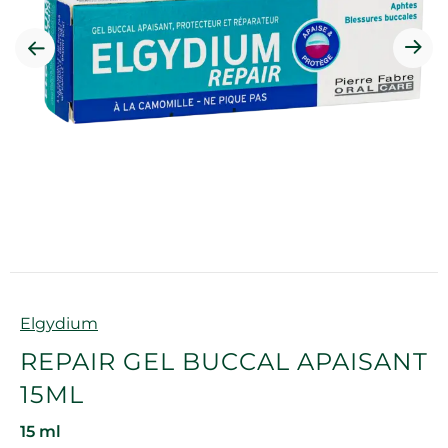
Marque
Elgydium
REPAIR GEL BUCCAL APAISANT
15ML
15 ml