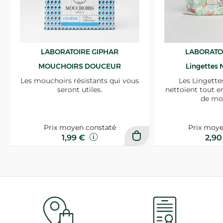
LABORATOIRE GIPHAR
LABORATO
MOUCHOIRS DOUCEUR
Lingettes 
Les mouchoirs résistants qui vous
Les Lingette
seront utiles.
nettoient tout e
de mo
Prix moyen constaté
Prix moye
1,99 €
2,9