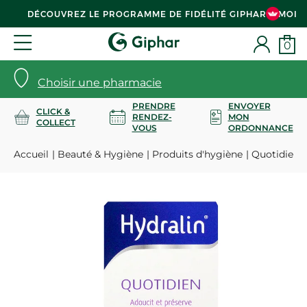
DÉCOUVREZ LE PROGRAMME DE FIDÉLITÉ GIPHAR & MOI
0
Choisir une pharmacie
PRENDRE
ENVOYER
CLICK &
RENDEZ-
MON
COLLECT
VOUS
ORDONNANCE
Accueil
Beauté & Hygiène
Produits d'hygiène
Quotidien g