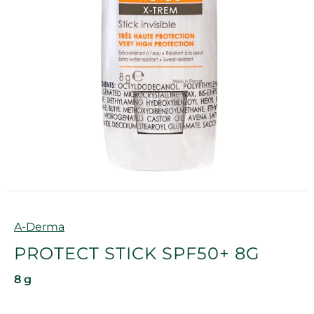
Marque
A-Derma
PROTECT STICK SPF50+ 8G
8 g