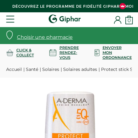
DÉCOUVREZ LE PROGRAMME DE FIDÉLITÉ GIPHAR & MOI
0
Choisir une pharmacie
PRENDRE
ENVOYER
CLICK &
RENDEZ-
MON
COLLECT
VOUS
ORDONNANCE
Accueil
Santé
Solaires
Solaires adultes
Protect stick SP