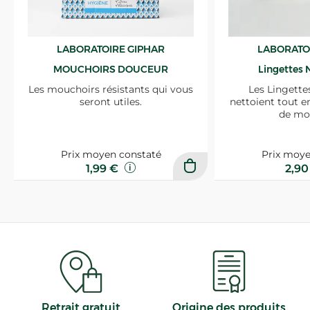
LABORATOIRE GIPHAR
LABORATO
MOUCHOIRS DOUCEUR
Lingettes 
Les mouchoirs résistants qui vous
Les Lingette
seront utiles.
nettoient tout e
de mo
Prix moyen constaté
Prix moye
1,99 €
2,9
Retrait gratuit
Origine des produits