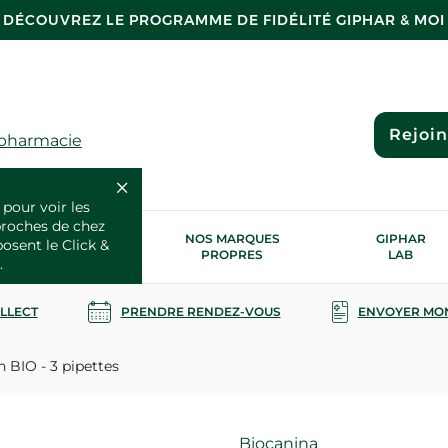
DÉCOUVREZ LE PROGRAMME DE FIDÉLITÉ GIPHAR & MOI
Rejoi
 pharmacie
 pour voir les
proches de chez
OS SERVICES
NOS MARQUES
GIPHAR
posent le Click &
SANTÉ
PROPRES
LAB
.
OLLECT
PRENDRE RENDEZ-VOUS
ENVOYER MO
 BIO - 3 pipettes
Marque
Biocanina