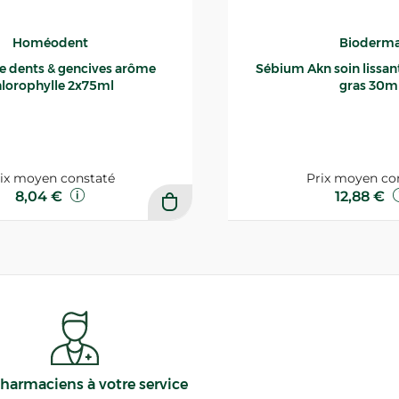
Homéodent
Bioderm
ce dents & gencives arôme
Sébium Akn soin lissant p
lorophylle 2x75ml
gras 30m
ix moyen constaté
Prix moyen co
8,04 €
12,88 €
harmaciens à votre service