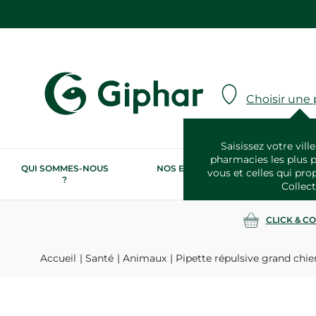
Choisir une
Saisissez votre ville
pharmacies les plus 
QUI SOMMES-NOUS
NOS ENGAGEMENTS
N
vous et celles qui pro
?
RSE
Collect
CLICK & C
Accueil
Santé
Animaux
Pipette répulsive grand chien