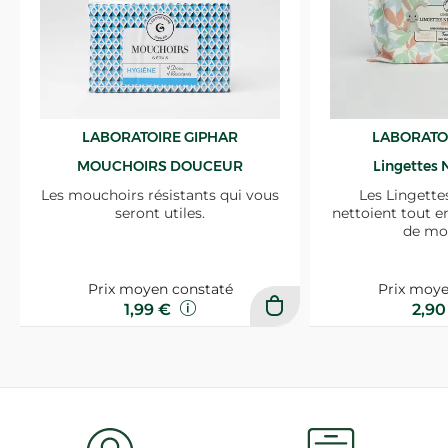
LABORATOIRE GIPHAR
LABORATO
MOUCHOIRS DOUCEUR
Lingettes 
Les mouchoirs résistants qui vous
Les Lingette
seront utiles.
nettoient tout e
de mo
Prix moyen constaté
Prix moye
1,99 €
2,9