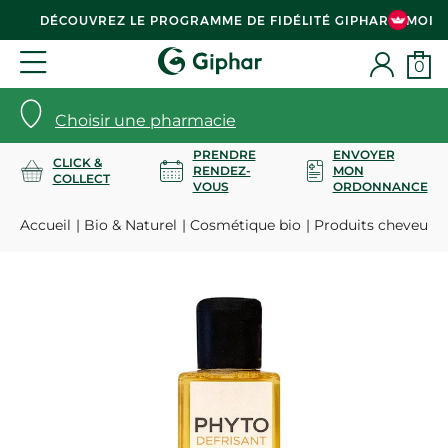
DÉCOUVREZ LE PROGRAMME DE FIDÉLITÉ GIPHAR & MOI
0
Choisir une pharmacie
PRENDRE
ENVOYER
CLICK &
RENDEZ-
MON
COLLECT
VOUS
ORDONNANCE
Accueil
Bio & Naturel
Cosmétique bio
Produits cheveux 