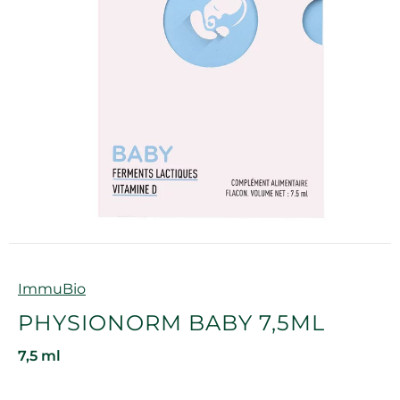
Marque
ImmuBio
PHYSIONORM BABY 7,5ML
7,5 ml