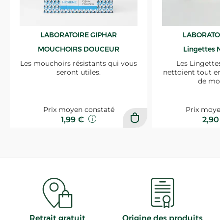
LABORATOIRE GIPHAR
LABORATO
MOUCHOIRS DOUCEUR
Lingettes 
Les mouchoirs résistants qui vous
Les Lingette
seront utiles.
nettoient tout e
de mo
Prix moyen constaté
Prix moye
1,99 €
2,9
Retrait gratuit
Origine des produits