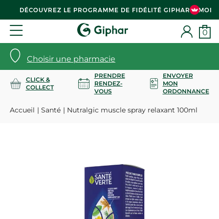
DÉCOUVREZ LE PROGRAMME DE FIDÉLITÉ GIPHAR & MOI
0
Choisir une pharmacie
PRENDRE
ENVOYER
CLICK &
RENDEZ-
MON
COLLECT
VOUS
ORDONNANCE
Accueil
Santé
Nutralgic muscle spray relaxant 100ml