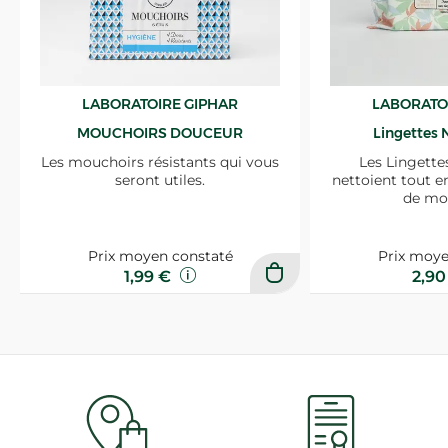
LABORATOIRE GIPHAR
LABORATO
MOUCHOIRS DOUCEUR
Lingettes 
Les mouchoirs résistants qui vous
Les Lingette
seront utiles.
nettoient tout e
de mo
Prix moyen constaté
Prix moye
1,99 €
2,9