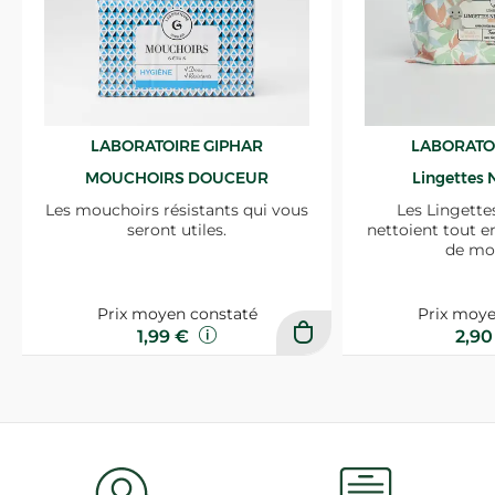
LABORATOIRE GIPHAR
LABORATO
MOUCHOIRS DOUCEUR
Lingettes 
Les mouchoirs résistants qui vous
Les Lingette
seront utiles.
nettoient tout e
de mo
Prix moyen constaté
Prix moye
1,99 €
2,9