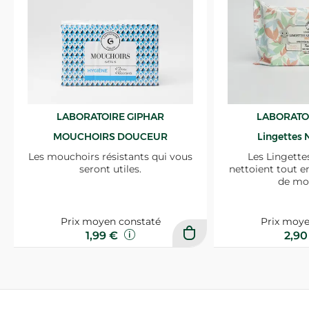
LABORATOIRE GIPHAR
LABORATO
MOUCHOIRS DOUCEUR
Lingettes 
Les mouchoirs résistants qui vous
Les Lingette
seront utiles.
nettoient tout e
de mo
Prix moyen constaté
Prix moye
1,99 €
2,9