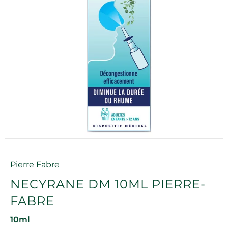
Marque
Pierre Fabre
NECYRANE DM 10ML PIERRE-
FABRE
10ml