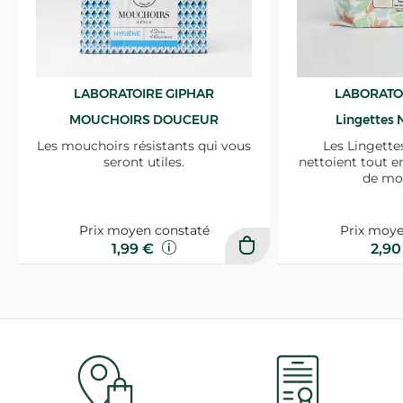
LABORATOIRE GIPHAR
LABORATO
MOUCHOIRS DOUCEUR
Lingettes 
Les mouchoirs résistants qui vous
Les Lingette
seront utiles.
nettoient tout e
de mo
Prix moyen constaté
Prix moye
1,99 €
2,9