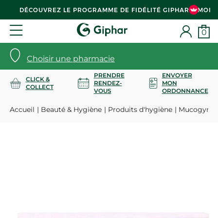
DÉCOUVREZ LE PROGRAMME DE FIDÉLITÉ GIPHAR & MOI
0
Choisir une pharmacie
PRENDRE
ENVOYER
CLICK &
RENDEZ-
MON
COLLECT
VOUS
ORDONNANCE
Accueil
Beauté & Hygiène
Produits d'hygiène
Mucogyne g