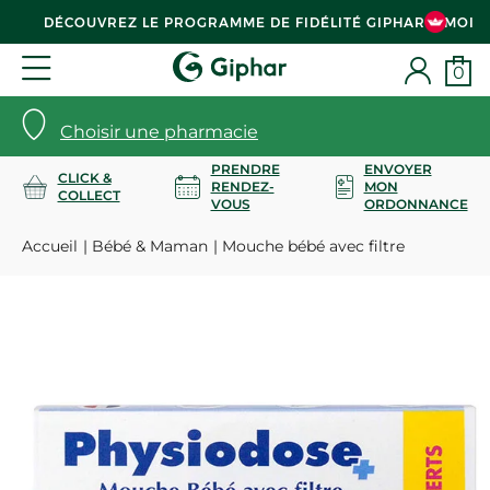
DÉCOUVREZ LE PROGRAMME DE FIDÉLITÉ GIPHAR & MOI
0
Choisir une pharmacie
PRENDRE
ENVOYER
CLICK &
RENDEZ-
MON
COLLECT
VOUS
ORDONNANCE
Accueil
Bébé & Maman
Mouche bébé avec filtre