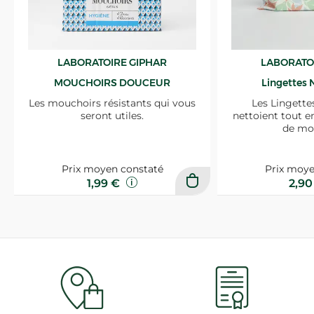
LABORATOIRE GIPHAR
LABORATO
MOUCHOIRS DOUCEUR
Lingettes 
Les mouchoirs résistants qui vous
Les Lingette
seront utiles.
nettoient tout e
de mo
Prix moyen constaté
Prix moye
1,99 €
2,9