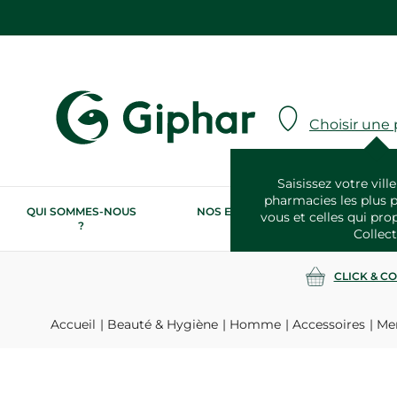
Choisir une
Saisissez votre ville
pharmacies les plus 
QUI SOMMES-NOUS
NOS ENGAGEMENTS
N
vous et celles qui pro
?
RSE
Collect
CLICK & C
Accueil
Beauté & Hygiène
Homme
Accessoires
Men