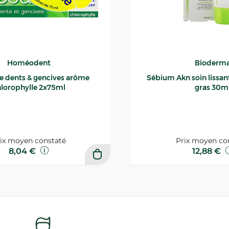
Homéodent
Bioderm
ce dents & gencives arôme
Sébium Akn soin lissant p
lorophylle 2x75ml
gras 30m
ix moyen constaté
Prix moyen co
8,04 €
12,88 €