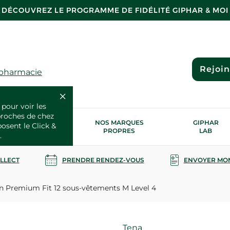
DÉCOUVREZ LE PROGRAMME DE FIDÉLITÉ GIPHAR & MOI
Rejoi
 pharmacie
 pour voir les
proches de chez
OS SERVICES
NOS MARQUES
GIPHAR
posent le Click &
SANTÉ
PROPRES
LAB
.
OLLECT
PRENDRE RENDEZ-VOUS
ENVOYER MO
 Premium Fit 12 sous-vêtements M Level 4
Marque
Tena