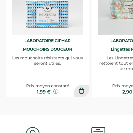
LABORATOIRE GIPHAR
LABORATO
MOUCHOIRS DOUCEUR
Lingettes 
Les mouchoirs résistants qui vous
Les Lingette
seront utiles.
nettoient tout e
de mo
Prix moyen constaté
Prix moye
1,99 €
2,9