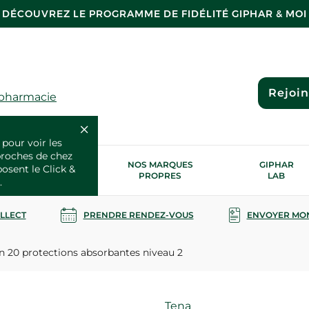
DÉCOUVREZ LE PROGRAMME DE FIDÉLITÉ GIPHAR & MOI
Rejoi
 pharmacie
 pour voir les
proches de chez
OS SERVICES
NOS MARQUES
GIPHAR
posent le Click &
SANTÉ
PROPRES
LAB
.
OLLECT
PRENDRE RENDEZ-VOUS
ENVOYER MO
 20 protections absorbantes niveau 2
Marque
Tena