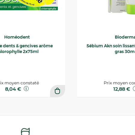
Homéodent
Bioderm
ce dents & gencives arôme
Sébium Akn soin lissant p
lorophylle 2x75ml
gras 30m
ix moyen constaté
Prix moyen co
8,04 €
12,88 €