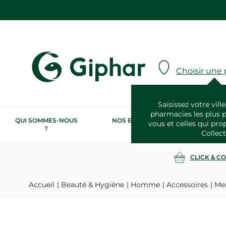
Choisir une
Saisissez votre ville
pharmacies les plus 
QUI SOMMES-NOUS
NOS ENGAGEMENTS
N
vous et celles qui pro
?
RSE
Collect
CLICK & C
Accueil
Beauté & Hygiène
Homme
Accessoires
Men