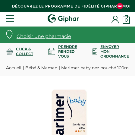
DÉCOUVREZ LE PROGRAMME DE FIDÉLITÉ GIPHAR & MOI
0
Choisir une pharmacie
PRENDRE
ENVOYER
CLICK &
RENDEZ-
MON
COLLECT
VOUS
ORDONNANCE
Accueil
Bébé & Maman
Marimer baby nez bouché 100ml