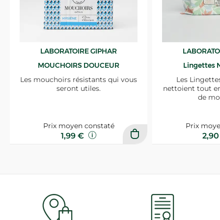
LABORATOIRE GIPHAR
LABORATO
MOUCHOIRS DOUCEUR
Lingettes 
Les mouchoirs résistants qui vous
Les Lingette
seront utiles.
nettoient tout e
de mo
Prix moyen constaté
Prix moye
1,99 €
2,9