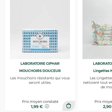
LABORATOIRE GIPHAR
LABORATO
MOUCHOIRS DOUCEUR
Lingettes 
Les mouchoirs résistants qui vous
Les Lingette
seront utiles.
nettoient tout e
de mo
Prix moyen constaté
Prix moye
1,99 €
2,9