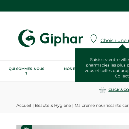
Choisir une
Saisissez votre ville
pharmacies les plus 
QUI SOMMES-NOUS
NOS ENGAGEMENTS
N
vous et celles qui pro
?
RSE
Collect
CLICK & C
Accueil
Beauté & Hygiène
Ma crème nourrissante cert
Bio