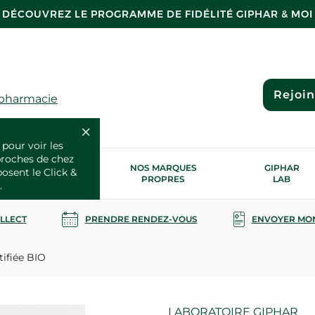
DÉCOUVREZ LE PROGRAMME DE FIDÉLITÉ GIPHAR & MOI
Rejoi
 pharmacie
 pour voir les
proches de chez
OS SERVICES
NOS MARQUES
GIPHAR
posent le Click &
SANTÉ
PROPRES
LAB
.
OLLECT
PRENDRE RENDEZ-VOUS
ENVOYER MO
ifiée BIO
Marque
LABORATOIRE GIPHAR