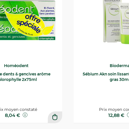
Homéodent
Bioderm
ce dents & gencives arôme
Sébium Akn soin lissant p
lorophylle 2x75ml
gras 30m
ix moyen constaté
Prix moyen co
8,04 €
12,88 €