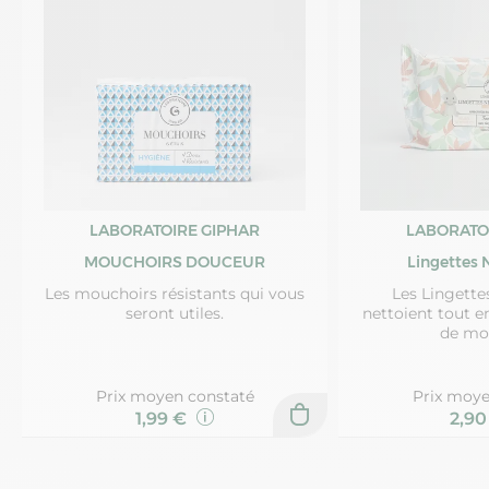
LABORATOIRE GIPHAR
LABORATO
MOUCHOIRS DOUCEUR
Lingettes 
Les mouchoirs résistants qui vous
Les Lingette
seront utiles.
nettoient tout e
de mo
Prix moyen constaté
Prix moye
1,99 €
2,9