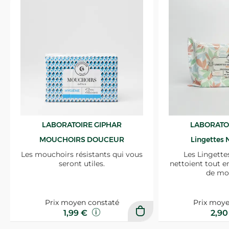
LABORATOIRE GIPHAR
LABORATO
MOUCHOIRS DOUCEUR
Lingettes 
Les mouchoirs résistants qui vous
Les Lingette
seront utiles.
nettoient tout e
de mo
Prix moyen constaté
Prix moye
1,99 €
2,9