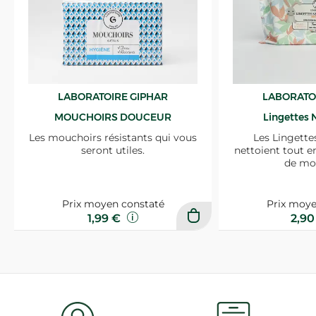
LABORATOIRE GIPHAR
LABORATO
MOUCHOIRS DOUCEUR
Lingettes 
Les mouchoirs résistants qui vous
Les Lingette
seront utiles.
nettoient tout e
de mo
Prix moyen constaté
Prix moye
1,99 €
2,9