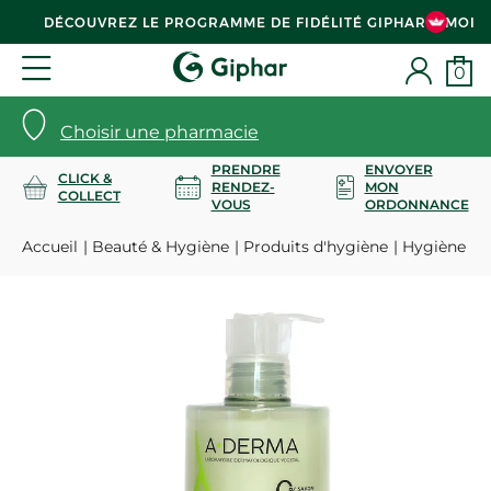
DÉCOUVREZ LE PROGRAMME DE FIDÉLITÉ GIPHAR & MOI
0
Choisir une pharmacie
PRENDRE
ENVOYER
CLICK &
RENDEZ-
MON
COLLECT
VOUS
ORDONNANCE
Accueil
Beauté & Hygiène
Produits d'hygiène
Hygiène co