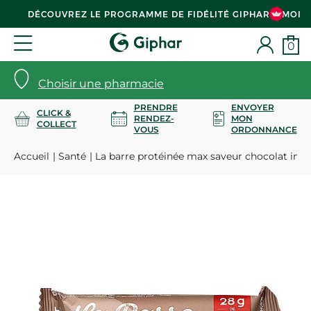
DÉCOUVREZ LE PROGRAMME DE FIDÉLITÉ GIPHAR & MOI
0
Choisir une pharmacie
PRENDRE
ENVOYER
CLICK &
RENDEZ-
MON
COLLECT
VOUS
ORDONNANCE
Accueil
Santé
La barre protéinée max saveur chocolat int