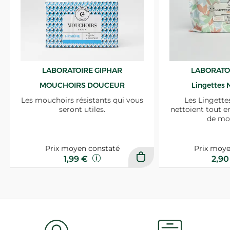
LABORATOIRE GIPHAR
LABORATO
MOUCHOIRS DOUCEUR
Lingettes 
Les mouchoirs résistants qui vous
Les Lingette
seront utiles.
nettoient tout e
de mo
Prix moyen constaté
Prix moye
1,99 €
2,9