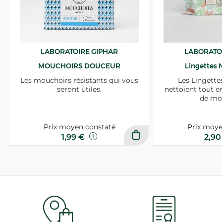
LABORATOIRE GIPHAR
LABORATO
MOUCHOIRS DOUCEUR
Lingettes 
Les mouchoirs résistants qui vous
Les Lingette
seront utiles.
nettoient tout e
de mo
Prix moyen constaté
Prix moye
1,99 €
2,9