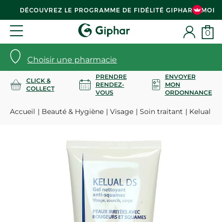
DÉCOUVREZ LE PROGRAMME DE FIDÉLITÉ GIPHAR & MOI
0
Choisir une pharmacie
PRENDRE
ENVOYER
CLICK &
RENDEZ-
MON
COLLECT
VOUS
ORDONNANCE
Accueil
Beauté & Hygiène
Visage
Soin traitant
Kelual DS