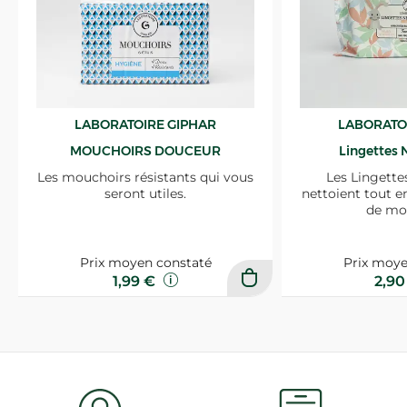
LABORATOIRE GIPHAR
LABORATO
MOUCHOIRS DOUCEUR
Lingettes 
Les mouchoirs résistants qui vous
Les Lingette
seront utiles.
nettoient tout e
de mo
Prix moyen constaté
Prix moye
1,99 €
2,9