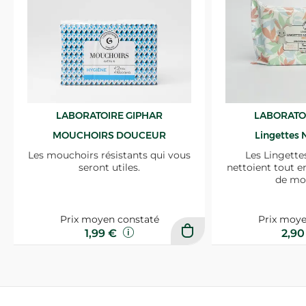
LABORATOIRE GIPHAR
LABORATO
MOUCHOIRS DOUCEUR
Lingettes 
Les mouchoirs résistants qui vous
Les Lingette
seront utiles.
nettoient tout e
de mo
Prix moyen constaté
Prix moye
1,99 €
2,9