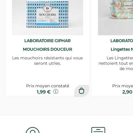
LABORATOIRE GIPHAR
LABORATO
MOUCHOIRS DOUCEUR
Lingettes 
Les mouchoirs résistants qui vous
Les Lingette
seront utiles.
nettoient tout e
de mo
Prix moyen constaté
Prix moye
1,99 €
2,9