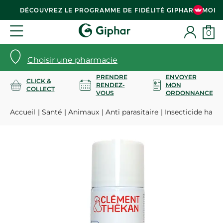
DÉCOUVREZ LE PROGRAMME DE FIDÉLITÉ GIPHAR & MOI
0
Choisir une pharmacie
PRENDRE
ENVOYER
CLICK &
RENDEZ-
MON
COLLECT
VOUS
ORDONNANCE
Accueil
Santé
Animaux
Anti parasitaire
Insecticide habit