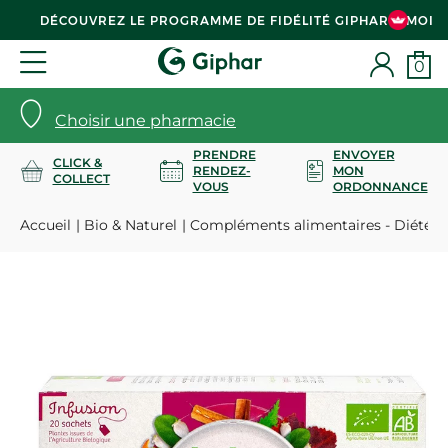
DÉCOUVREZ LE PROGRAMME DE FIDÉLITÉ GIPHAR & MOI
0
Choisir une pharmacie
PRENDRE
ENVOYER
CLICK &
RENDEZ-
MON
COLLECT
VOUS
ORDONNANCE
Accueil
Bio & Naturel
Compléments alimentaires - Diététi