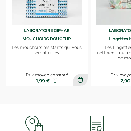
LABORATOIRE GIPHAR
LABORATO
MOUCHOIRS DOUCEUR
Lingettes 
Les mouchoirs résistants qui vous
Les Lingette
seront utiles.
nettoient tout e
de mo
Prix moyen constaté
Prix moye
1,99 €
2,9