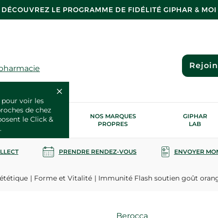
DÉCOUVREZ LE PROGRAMME DE FIDÉLITÉ GIPHAR & MOI
Rejoi
 pharmacie
 pour voir les
proches de chez
OS SERVICES
NOS MARQUES
GIPHAR
posent le Click &
SANTÉ
PROPRES
LAB
.
OLLECT
PRENDRE RENDEZ-VOUS
ENVOYER MO
ététique
Forme et Vitalité
Immunité Flash soutien goût ora
Marque
Berocca