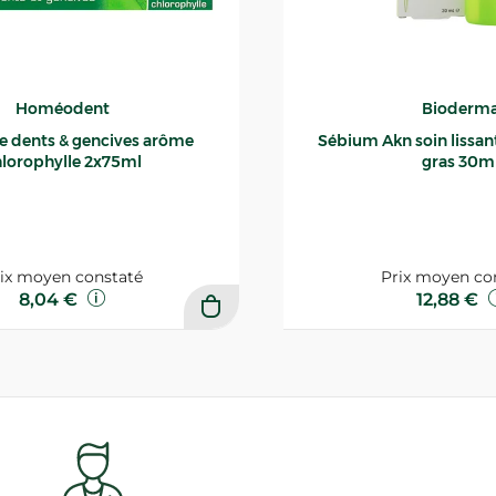
Homéodent
Bioderm
ce dents & gencives arôme
Sébium Akn soin lissant p
lorophylle 2x75ml
gras 30m
ix moyen constaté
Prix moyen co
8,04 €
12,88 €