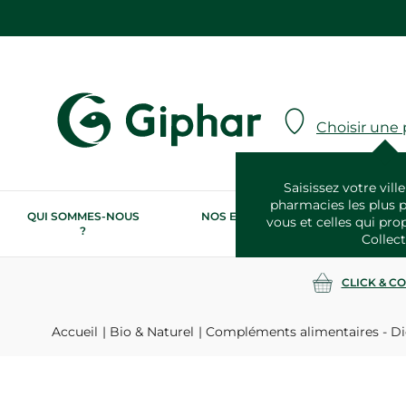
Choisir une
Saisissez votre ville
pharmacies les plus 
QUI SOMMES-NOUS
NOS ENGAGEMENTS
N
vous et celles qui pro
?
RSE
Collect
CLICK & C
Accueil
Bio & Naturel
Compléments alimentaires - Di