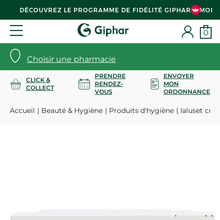
DÉCOUVREZ LE PROGRAMME DE FIDÉLITÉ GIPHAR & MOI
0
Choisir une pharmacie
PRENDRE
ENVOYER
CLICK &
RENDEZ-
MON
COLLECT
VOUS
ORDONNANCE
Accueil
Beauté & Hygiène
Produits d'hygiène
Ialuset crè