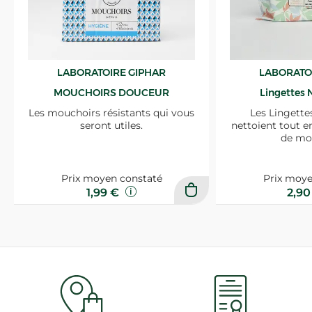
LABORATOIRE GIPHAR
LABORATO
MOUCHOIRS DOUCEUR
Lingettes 
Les mouchoirs résistants qui vous
Les Lingette
seront utiles.
nettoient tout e
de mo
Prix moyen constaté
Prix moye
1,99 €
2,9