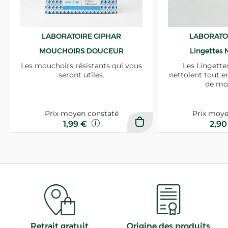
LABORATOIRE GIPHAR
LABORATO
MOUCHOIRS DOUCEUR
Lingettes 
Les mouchoirs résistants qui vous
Les Lingette
seront utiles.
nettoient tout e
de mo
Prix moyen constaté
Prix moye
1,99 €
2,9
Retrait gratuit
Origine des produits