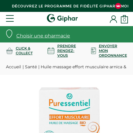
DÉCOUVREZ LE PROGRAMME DE FIDÉLITÉ GIPHAR & MOI
0
Choisir une pharmacie
PRENDRE
ENVOYER
CLICK &
RENDEZ-
MON
COLLECT
VOUS
ORDONNANCE
Accueil
Santé
Huile massage effort musculaire arnica & ga