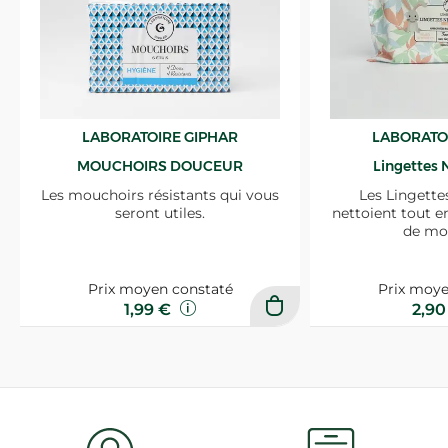
LABORATOIRE GIPHAR
LABORATO
MOUCHOIRS DOUCEUR
Lingettes 
Les mouchoirs résistants qui vous
Les Lingette
seront utiles.
nettoient tout e
de mo
Prix moyen constaté
Prix moye
1,99 €
2,9