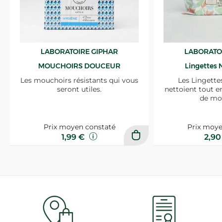
LABORATOIRE GIPHAR
LABORATO
MOUCHOIRS DOUCEUR
Lingettes 
Les mouchoirs résistants qui vous
Les Lingette
seront utiles.
nettoient tout e
de mo
Prix moyen constaté
Prix moye
1,99 €
2,9