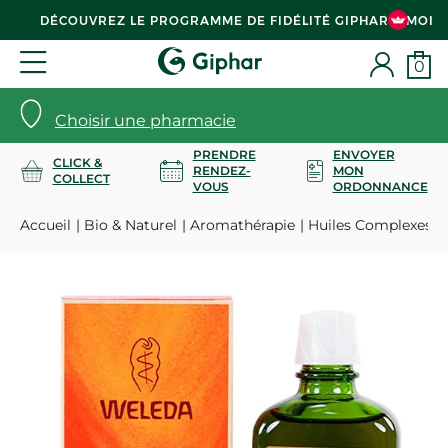
DÉCOUVREZ LE PROGRAMME DE FIDÉLITÉ GIPHAR & MOI
0
Choisir une pharmacie
PRENDRE
ENVOYER
CLICK &
RENDEZ-
MON
COLLECT
VOUS
ORDONNANCE
Accueil
Bio & Naturel
Aromathérapie
Huiles Complexes