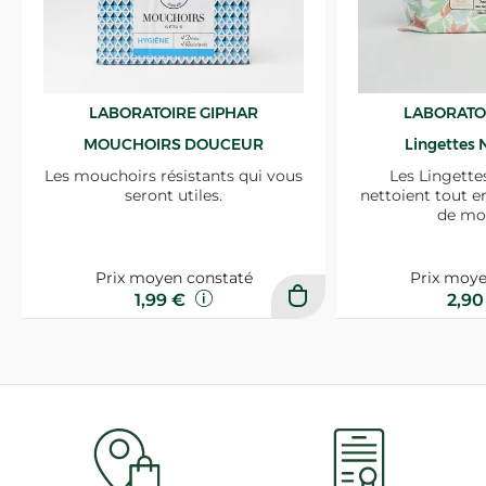
LABORATOIRE GIPHAR
LABORATO
MOUCHOIRS DOUCEUR
Lingettes 
Les mouchoirs résistants qui vous
Les Lingette
seront utiles.
nettoient tout e
de mo
Prix moyen constaté
Prix moye
1,99 €
2,9