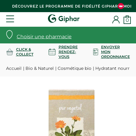
DÉCOUVREZ LE PROGRAMME DE FIDÉLITÉ GIPHAR & MOI
0
Choisir une pharmacie
PRENDRE
ENVOYER
CLICK &
RENDEZ-
MON
COLLECT
VOUS
ORDONNANCE
Accueil
Bio & Naturel
Cosmétique bio
Hydratant nourriss