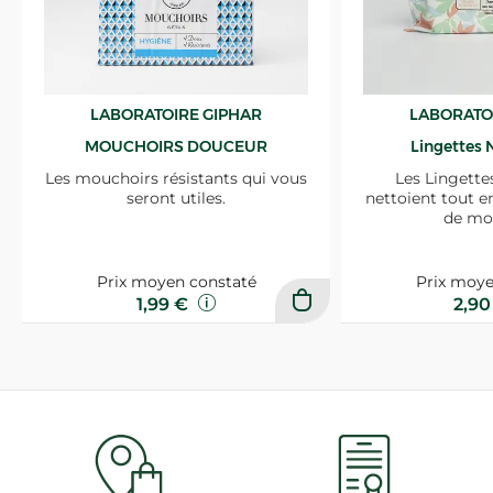
LABORATOIRE GIPHAR
LABORATO
MOUCHOIRS DOUCEUR
Lingettes 
Les mouchoirs résistants qui vous
Les Lingette
seront utiles.
nettoient tout e
de mo
Prix moyen constaté
Prix moye
1,99 €
2,9