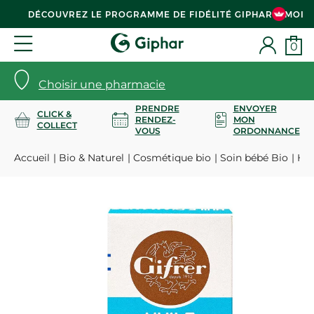
DÉCOUVREZ LE PROGRAMME DE FIDÉLITÉ GIPHAR & MOI
0
Choisir une pharmacie
PRENDRE
ENVOYER
CLICK &
RENDEZ-
MON
COLLECT
VOUS
ORDONNANCE
Accueil
Bio & Naturel
Cosmétique bio
Soin bébé Bio
Hui