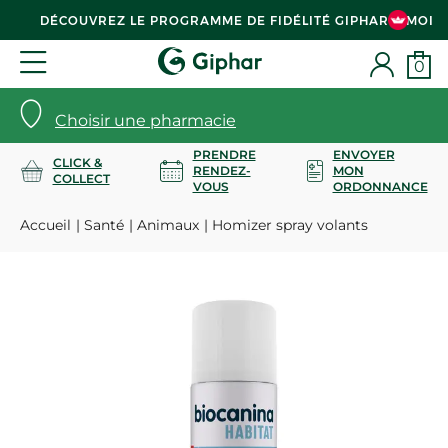
DÉCOUVREZ LE PROGRAMME DE FIDÉLITÉ GIPHAR & MOI
0
Choisir une pharmacie
PRENDRE
ENVOYER
CLICK &
RENDEZ-
MON
COLLECT
VOUS
ORDONNANCE
Accueil
Santé
Animaux
Homizer spray volants