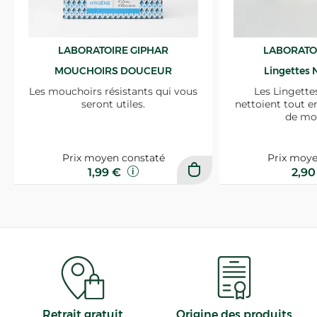
LABORATOIRE GIPHAR
LABORATO
MOUCHOIRS DOUCEUR
Lingettes 
Les mouchoirs résistants qui vous
Les Lingette
seront utiles.
nettoient tout e
de mo
Prix moyen constaté
Prix moye
1,99 €
2,9
Retrait gratuit
Origine des produits