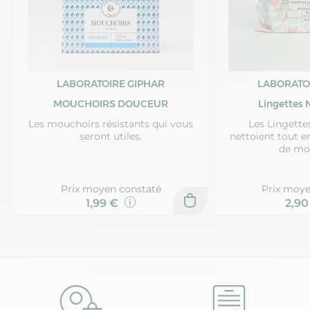
LABORATOIRE GIPHAR
LABORATO
MOUCHOIRS DOUCEUR
Lingettes 
Les mouchoirs résistants qui vous
Les Lingette
seront utiles.
nettoient tout e
de mo
Prix moyen constaté
Prix moye
1,99 €
2,9