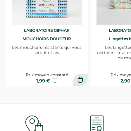
LABORATOIRE GIPHAR
LABORATO
MOUCHOIRS DOUCEUR
Lingettes 
Les mouchoirs résistants qui vous
Les Lingette
seront utiles.
nettoient tout e
de mo
Prix moyen constaté
Prix moye
1,99 €
2,9