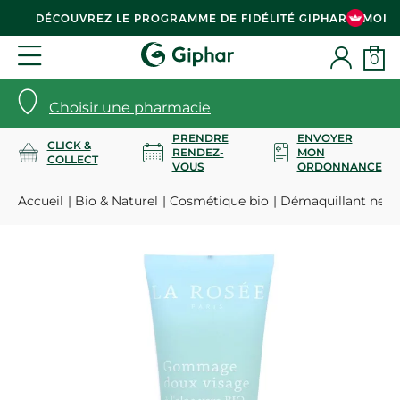
DÉCOUVREZ LE PROGRAMME DE FIDÉLITÉ GIPHAR & MOI
0
Choisir une pharmacie
PRENDRE
ENVOYER
CLICK &
RENDEZ-
MON
COLLECT
VOUS
ORDONNANCE
Accueil
Bio & Naturel
Cosmétique bio
Démaquillant nett