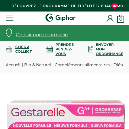
DÉCOUVREZ LE PROGRAMME DE FIDÉLITÉ GIPHAR & MOI
0
Choisir une pharmacie
PRENDRE
ENVOYER
CLICK &
RENDEZ-
MON
COLLECT
VOUS
ORDONNANCE
Accueil
Bio & Naturel
Compléments alimentaires - Diététi